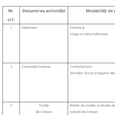
Nr.
Denumirea activității
Modalități de 
crt.
1
Halloween
Desene și
colaje cu tema Halloween
2
Carnavalul toamnei
Confecționare
de măști: fructe și legume. Mu
3
Tradiții
Atelier de creație: podoabe d
de Crăciun
colinde de Crăciun