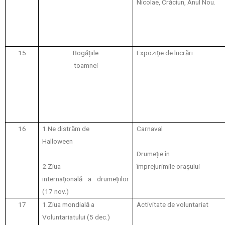
Nicolae, Crăciun, Anul Nou.
15
Bogățiile
Expoziție de lucrări
toamnei
16
1.Ne distrăm de
Carnaval
Halloween
Drumeție în
2.Ziua
împrejurimile orașului
internațională a drumețiilor
(17 nov.)
17
1.Ziua mondială a
Activitate de voluntariat
Voluntariatului (5 dec.)