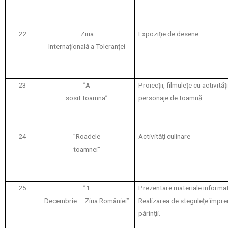
22
Ziua
Expoziție de desene
Internațională a Toleranței
23
”A
Proiecții, filmulețe cu activități
sosit toamna”
personaje de toamnă.
24
”Roadele
Activități culinare
toamnei”
25
”1
Prezentare materiale informat
Decembrie – Ziua României”
Realizarea de stegulețe împre
părinții.