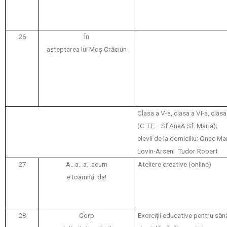
26
În
așteptarea lui Moș Crăciun
Clasa a V-a, clasa a VI-a, clasa 
(C.T.F.
Sf Ana& Sf. Maria);
elevii de la domiciliu: Onac Ma
Lovin-Arseni
Tudor Robert
27
A…a…a…acum
Ateliere creative (online)
e toamnă
da!
28
Corp
Exerciții educative pentru sănă