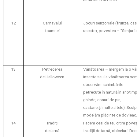
12
Carnavalul
Jocuri senzoriale (frunze, cas
toamnei
uscate), povestea – ”Simțuril
13
Petrecerea
Vânătoarea – mergem la o vâ
de Halloween
insecte sau la vânătoarea se
observăm schimbările
petrecute în natură în anoti
ghinde, conuri de pin,
castane și multe altele). Scul
modelăm plăcinte de dovleac
14
Tradiții
Facem ceai de tei, citim poveșt
de iarnă
tradiții de iarnă, obiceiuri. D