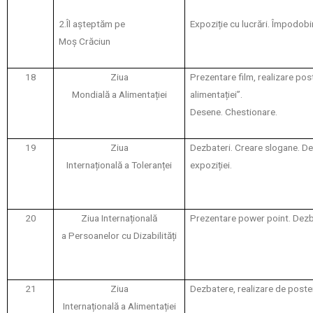
2.Îl așteptăm pe
Expoziție cu lucrări. Împodobi
Moș Crăciun
18
Ziua
Prezentare film, realizare pos
Mondială a Alimentației
alimentației”.
Desene. Chestionare.
19
Ziua
Dezbateri. Creare slogane. D
Internațională a Toleranței
expoziției.
20
Ziua Internațională
Prezentare power point. Dezb
a Persoanelor cu Dizabilități
21
Ziua
Dezbatere, realizare de poste
Internațională a Alimentației