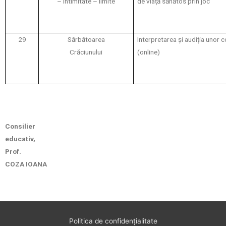
– intimitate – limite
de viață sănătos prin joc
29
Sărbătoarea
Interpretarea și audiția unor c
Crăciunului
(online)
Consilier
educativ,
Prof.
COZA IOANA
Politica de confidențialitate