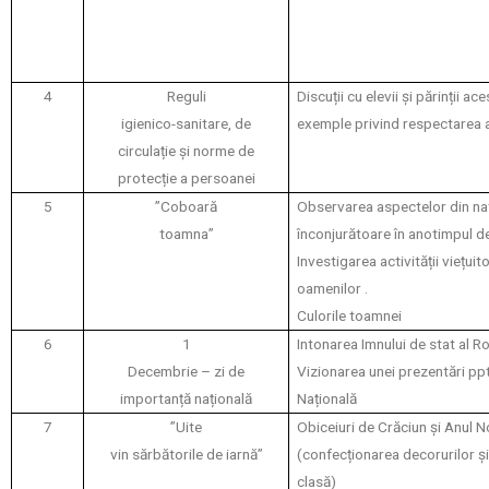
4
Reguli
Discuții cu elevii și părinții ac
igienico-sanitare, de
exemple privind respectarea a
circulație și norme de
protecție a persoanei
5
”Coboară
Observarea aspectelor din na
toamna”
înconjurătoare în anotimpul d
Investigarea activității viețuit
oamenilor .
Culorile toamnei
6
1
Intonarea Imnului de stat al R
Decembrie – zi de
Vizionarea unei prezentări pp
importanță națională
Națională
7
”Uite
Obiceiuri de Crăciun și Anul 
vin sărbătorile de iarnă”
(confecționarea decorurilor și
clasă)