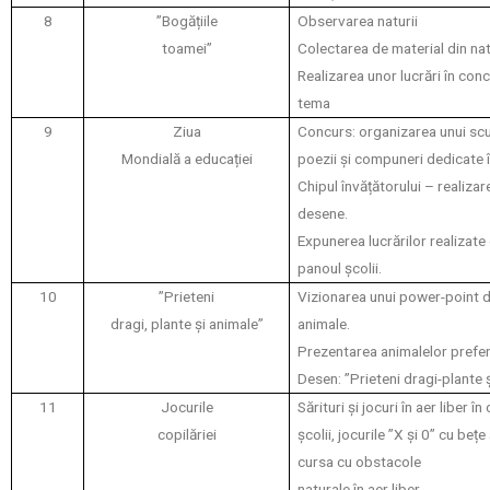
8
”Bogățiile
Observarea naturii
toamei”
Colectarea de material din na
Realizarea unor lucrări în con
tema
9
Ziua
Concurs: organizarea unui scur
Mondială a educației
poezii și compuneri dedicate î
Chipul învățătorului – realiza
desene.
Expunerea lucrărilor realizate 
panoul școlii.
10
”Prieteni
Vizionarea unui power-point d
dragi, plante și animale”
animale.
Prezentarea animalelor prefer
Desen: ”Prieteni dragi-plante 
11
Jocurile
Sărituri și jocuri în aer liber în
copilăriei
școlii, jocurile ”X și 0” cu bețe
cursa cu obstacole
naturale în aer liber